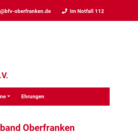
t@bfv-oberfranken.de
Im Notfall 112
.V.
ine
Ehrungen
rband Oberfranken