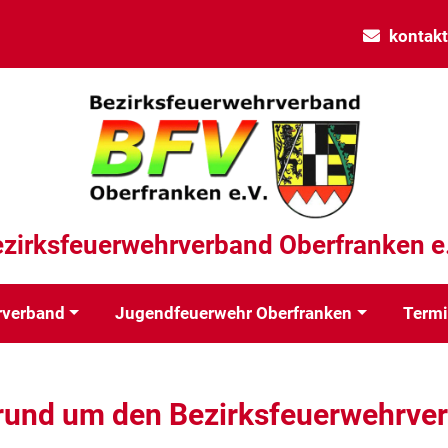
kontak
zirksfeuerwehrverband Oberfranken e
rverband
Jugendfeuerwehr Oberfranken
Term
rund um den Bezirksfeuerwehrve