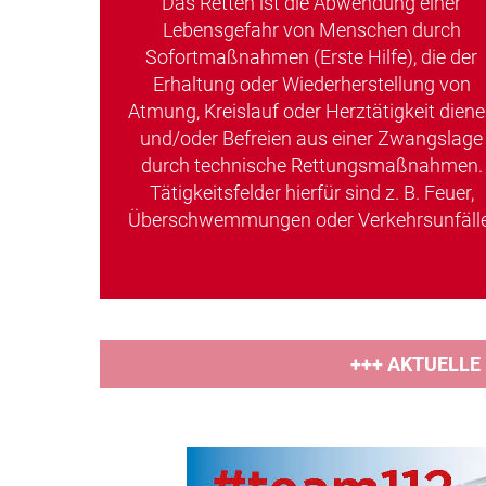
Das Retten ist die Abwendung einer
Lebensgefahr von Menschen durch
Sofortmaßnahmen (Erste Hilfe), die der
Erhaltung oder Wiederherstellung von
Atmung, Kreislauf oder Herztätigkeit dien
und/oder Befreien aus einer Zwangslage
durch technische Rettungsmaßnahmen.
Tätigkeitsfelder hierfür sind z. B. Feuer,
Überschwemmungen oder Verkehrsunfälle
+++ AKTUELLE