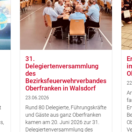
31.
E
Delegiertenversammlung
i
des
O
Bezirksfeuerwehrverbandes
22
Oberfranken in Walsdorf
Am
23.06.2026
fa
t
Rund 80 Delegierte, Führungskräfte
Er
und Gäste aus ganz Oberfranken
Be
s,
kamen am 20. Juni 2026 zur 31.
Ob
Delegiertenversammlung des
Ve