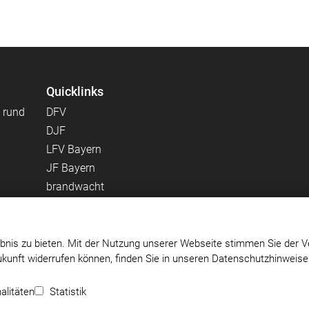
Quicklinks
 rund
DFV
DJF
LFV Bayern
JF Bayern
brandwacht
Florian Kommen
Feuerwehr-Lernbar
Erwachsenenleistungsmarsch OFR
bnis zu bieten. Mit der Nutzung unserer Webseite stimmen Sie der V
Zukunft widerrufen können, finden Sie in unseren Datenschutzhinweis
Impressum
|
Datenschutz
|
Cookie-Einstellungen
alitäten
Statistik