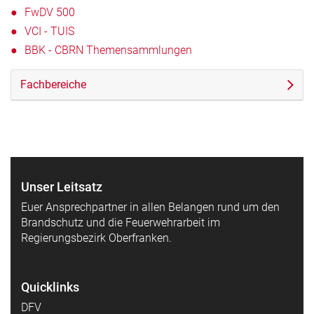
FwDV 500
VCI - TUIS
BBK - CBRN Themensammlungen
Fachbereiche
Unser Leitsatz
Euer Ansprechpartner in allen Belangen rund um den
Brandschutz und die Feuerwehrarbeit im
Regierungsbezirk Oberfranken.
Quicklinks
DFV