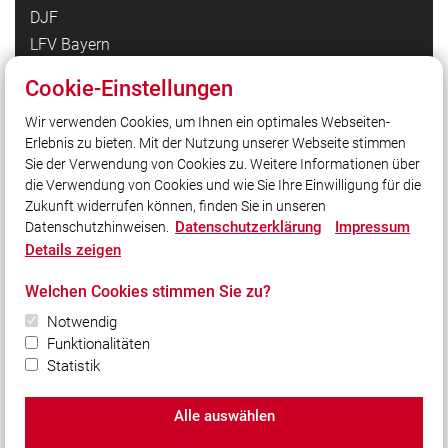
DJF
LFV Bayern
JF Bayern
Cookie-Einstellungen
brandwacht
Wir verwenden Cookies, um Ihnen ein optimales Webseiten-
Florian Kommen
Erlebnis zu bieten. Mit der Nutzung unserer Webseite stimmen
Feuerwehr-Lernbar
Sie der Verwendung von Cookies zu. Weitere Informationen über
Erwachsenenleistungsmarsch OFR
die Verwendung von Cookies und wie Sie Ihre Einwilligung für die
Zukunft widerrufen können, finden Sie in unseren
Datenschutzerklärung
Impressum
Datenschutzhinweisen.
Social Media
Details zeigen
Auch unterwegs immer auf dem Laufenden bleiben?
Welchen Cookies stimmen Sie zu?
Bleiben Sie mit uns in Kontakt und vernetzen Sie sich
Notwendig
mit uns!
Funktionalitäten
Statistik
Alle auswählen
© 2026 Bezirksfeuerwehrverband Oberfranken e.V.