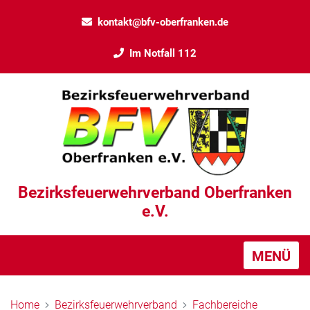
kontakt@bfv-oberfranken.de
Im Notfall 112
Bezirksfeuerwehrverband Oberfranken
e.V.
MENÜ
Home
Bezirksfeuerwehrverband
Fachbereiche