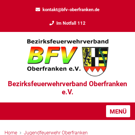
kontakt@bfv-oberfranken.de
Im Notfall 112
Bezirksfeuerwehrverband Oberfranken
e.V.
MENÜ
Home
Jugendfeuerwehr Oberfranken