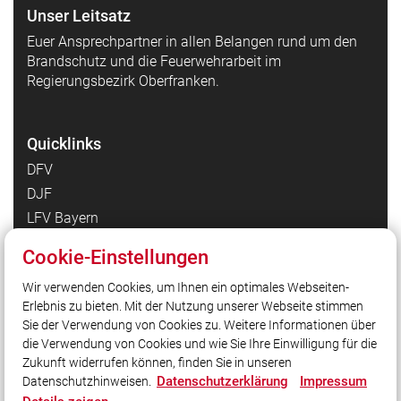
Unser Leitsatz
Euer Ansprechpartner in allen Belangen rund um den
Brandschutz und die Feuerwehrarbeit im
Regierungsbezirk Oberfranken.
Quicklinks
DFV
DJF
LFV Bayern
JF Bayern
Cookie-Einstellungen
brandwacht
Wir verwenden Cookies, um Ihnen ein optimales Webseiten-
Florian Kommen
Erlebnis zu bieten. Mit der Nutzung unserer Webseite stimmen
Feuerwehr-Lernbar
Sie der Verwendung von Cookies zu. Weitere Informationen über
Erwachsenenleistungsmarsch OFR
die Verwendung von Cookies und wie Sie Ihre Einwilligung für die
Zukunft widerrufen können, finden Sie in unseren
Datenschutzerklärung
Impressum
Datenschutzhinweisen.